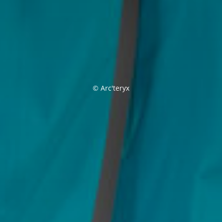
© Arc'teryx