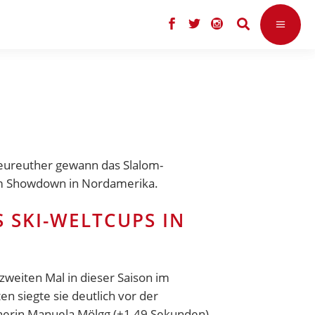
Neureuther gewann das Slalom-
zum Showdown in Nordamerika.
 SKI-WELTCUPS IN
eiten Mal in dieser Saison im
n siegte sie deutlich vor der
enerin Manuela Mölgg (+1,49 Sekunden).