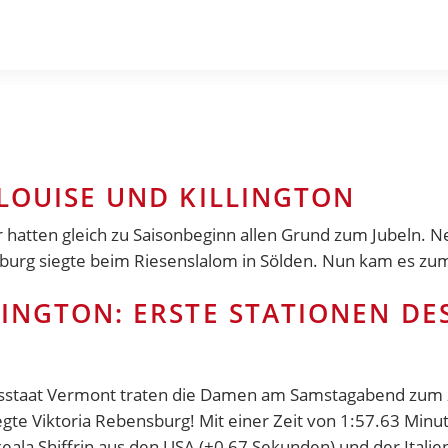
 LOUISE UND KILLINGTON
 hatten gleich zu Saisonbeginn allen Grund zum Jubeln. 
sburg siegte beim Riesenslalom in Sölden. Nun kam es 
LINGTON: ERSTE STATIONEN DES
staat Vermont traten die Damen am Samstagabend zum zw
te Viktoria Rebensburg! Mit einer Zeit von 1:57.63 Minute
ala Shiffrin aus den USA (+0,67 Sekunden) und der Itali