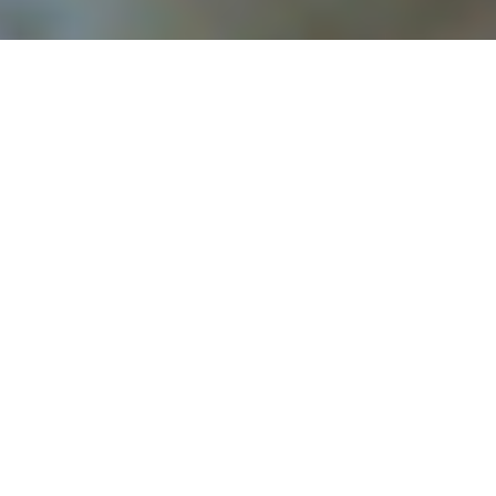
Bernhard Krieger
RENDEZVOUS MIT
DEN EISBÄREN IN
CHURCHILL
Kanada hat mehr zu bieten als
grandiose Wintersportgebiete. Ein
besonderes Reiseziel ist Churchill
im Norden der Provinz Manitoba.