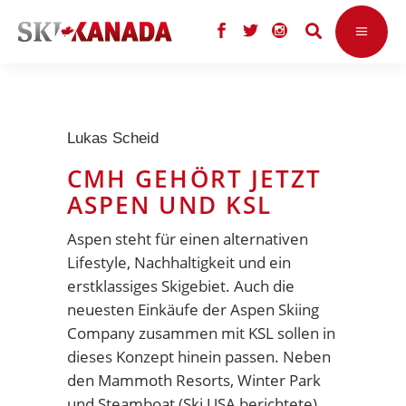
Lukas Scheid
CMH GEHÖRT JETZT
ASPEN UND KSL
Aspen
steht für einen alternativen
Lifestyle, Nachhaltigkeit und ein
erstklassiges Skigebiet. Auch die
neuesten Einkäufe der Aspen Skiing
Company zusammen mit KSL sollen in
dieses Konzept hinein passen. Neben
den
Mammoth Resorts
,
Winter Park
und
Steamboat
(
Ski USA berichtete
)