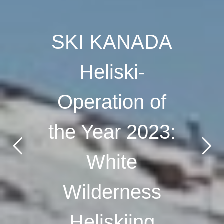
SKI KANADA
Heliski-
Operation of
the Year 2023:
White
Wilderness
Heliskiing