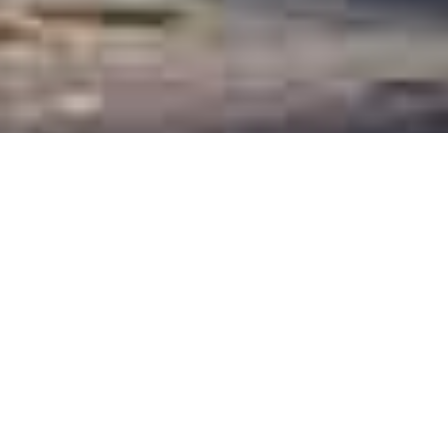
Alexandra Kraienhorst
VANCOUVER IM
FRÜHJAHR – EINE
STADT ERWACHT
ZUM LEBEN