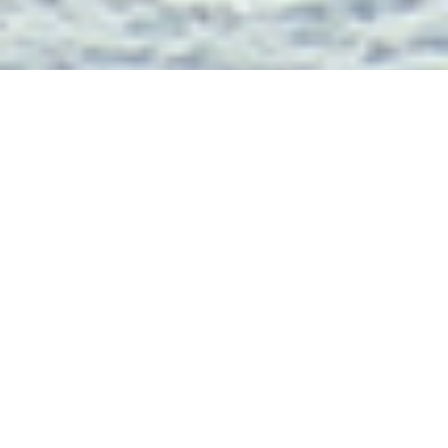
Lukas Scheid
SMITHERS:
POWDERN AM
HUDSON BAY
MOUNTAIN
Wo sonst wird Neuschnee schon