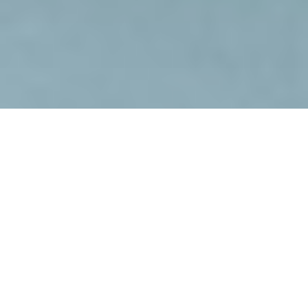
Andreas Hottenrott
SKEENA CAT SKIING
IN BC: AUF
KATZENPFADEN ZUM
BASE CAMP