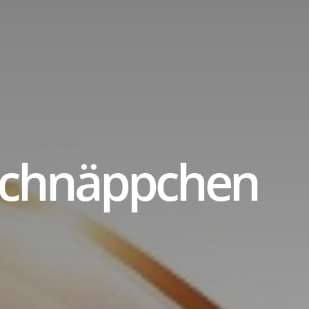
tle
Schnäppchen