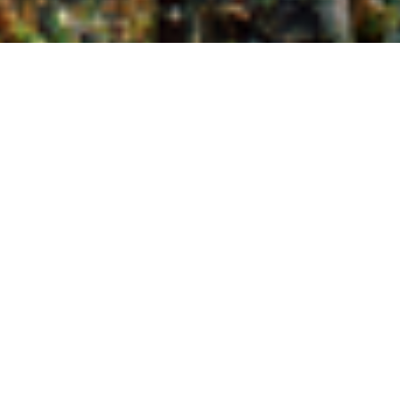
FORMEL-E-
AUTORENNEN SOLL
2022 NACH
VANCOUVER
KOMMEN
Vancouver soll Austragungsort für