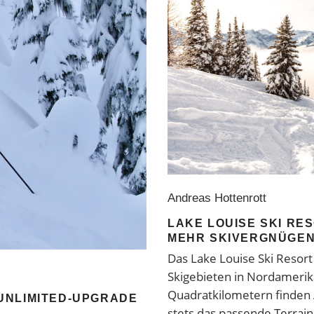
Andreas Hottenrott
LAKE LOUISE SKI RE
MEHR SKIVERGNÜGE
Das Lake Louise Ski Resor
Skigebieten in Nordamerika
Quadratkilometern finden 
UNLIMITED-UPGRADE
stets das passende Terrain