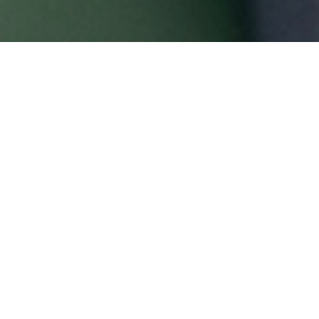
Advertorial
LASS DICH VON DEN
HEAD CONTEX
BRILLEN
BEGEISTERN
Die CONTEX Skibrillen bieten alles,
was man für den Tag am Berg