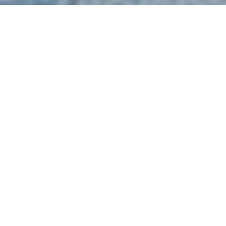
Lukas Scheid
SKEENA HELISKIING:
VIEL PLATZ, VIEL
SONNE, VIEL
SCHNEE
Was es im knapp 10.000
Quadratkilometer großen Heliski-
Terrain von Skeena nicht gibt, gibt
es nirgends: Vertikalhänge mit