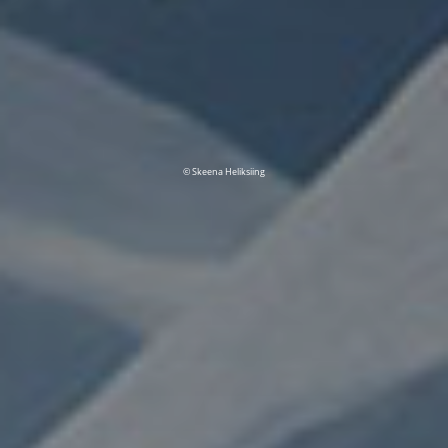
© Skeena Heliksiing