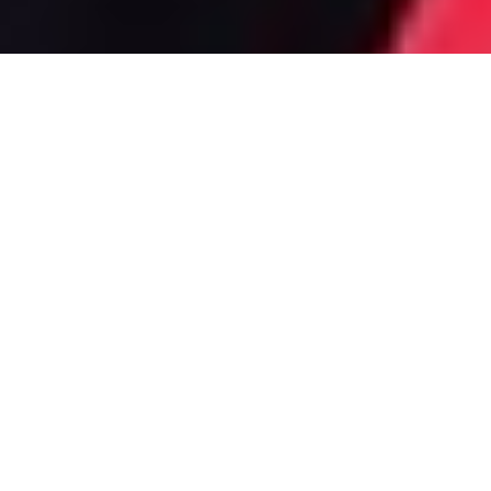
Brigita Krieger
HELISKIING-LADIES
IN KANADA: STARKE
FRAUEN IN EINEM
HARTEN GESCHÄFT
Heliskiing-Guide in Kanada – das
klingt nach einen Traumjob. Aber