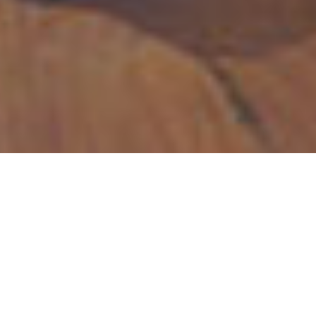
Bernhard Krieger
EAGLE’S EYE:
KULINARISCHE