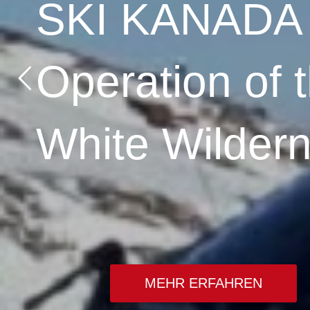
SKI KANADA H
Operation of 
White Wildern
MEHR ERFAHREN