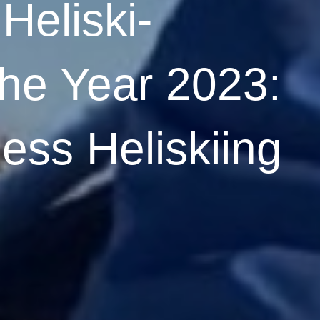
eliski-
the Year 2023:
ess Heliskiing