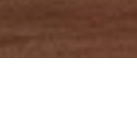
Lukas Scheid & DSLV Team
KURVENFAHREN IM
PULVERSCHNEE